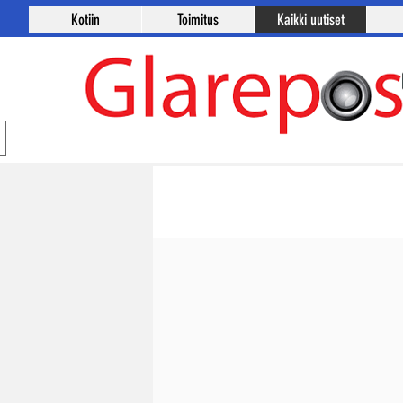
Kotiin
Toimitus
Kaikki uutiset