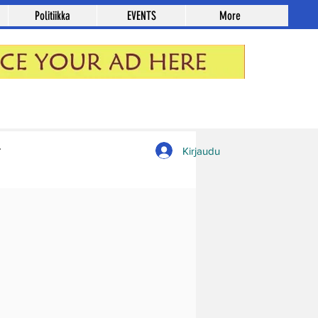
Politiikka
EVENTS
More
Kirjaudu sisään / Rekisteröidy
Kirjaudu